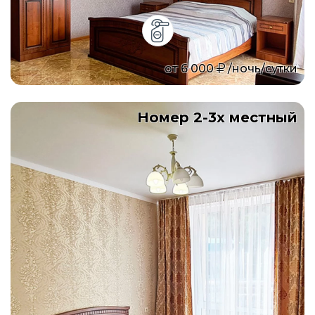
от
6 000
/ночь/сутки
Номер 2-3х местный