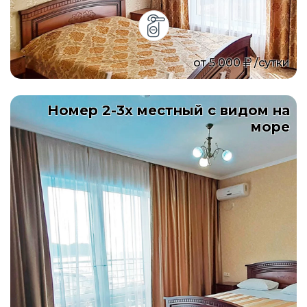
от
5 000
/сутки
Номер 2-3х местный с видом на
море