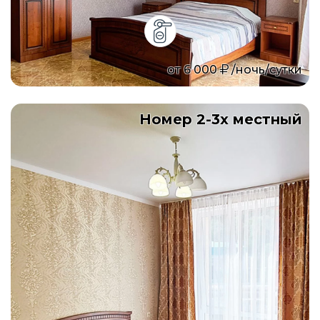
от
6 000
/ночь/сутки
Номер 2-3х местный