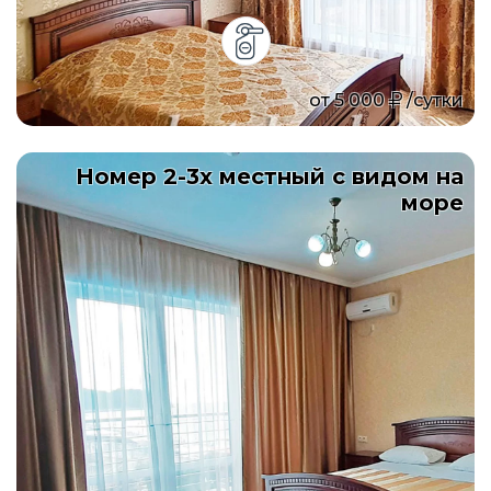
от
5 000
/сутки
Номер 2-3х местный с видом на
море