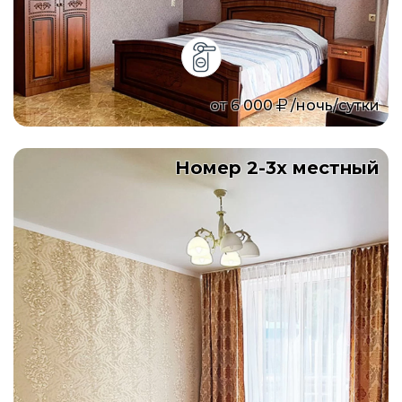
от
6 000
/ночь/сутки
Номер 2-3х местный