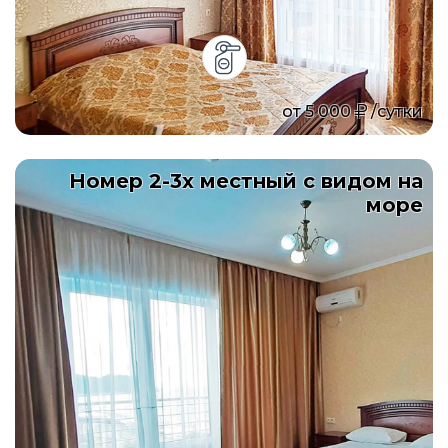
от
5 000
/сутки
Номер 2-3х местный с видом на
море