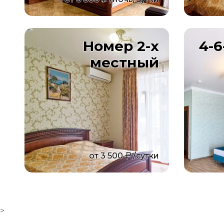
Номер 2-х
4-
местный
от
3 500
/сутки
>