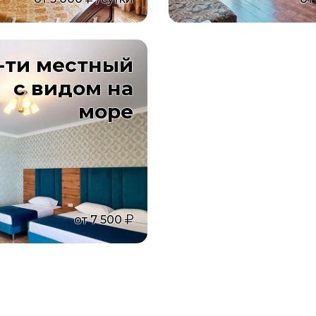
6-ти местный
с видом на
море
от
7 500