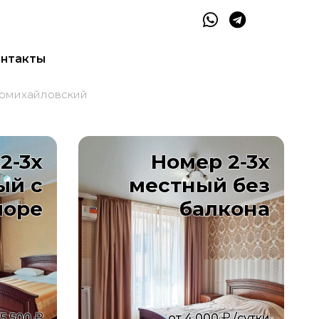
нтакты
вомихайловский
2-3х
Номер 2-3х
ый с
местный без
море
балкона
5 500
от
4 000
/сутки