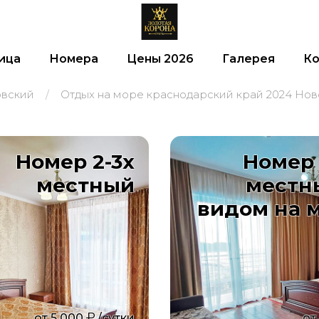
ица
Номера
Цены 2026
Галерея
Ко
овский
Отдых на море краснодарский край 2024 Но
Номер 2-3х
Номер 
местный
местн
видом на 
от
5 000
/сутки
от