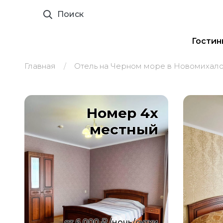
Поиск
Гостин
Главная
Отель на Черном море в Новомихал
Номер 4х
местный
от
6 000
/ночь/сутки