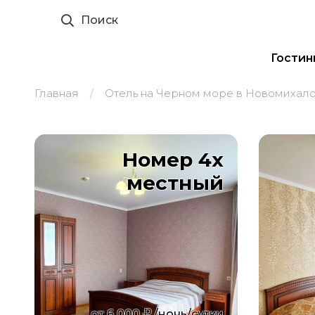
Поиск
Гостин
Главная
Отель на Черном море в Новомихал
Номер 4х
местный
от
6 000
/ночь/сутки