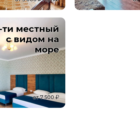
6-ти местный
с видом на
море
от
7 500