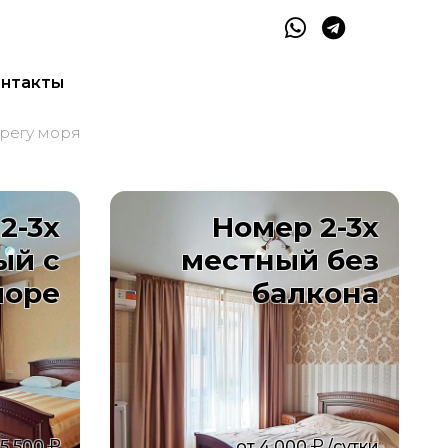
нтакты
ерегу моря
2-3х
Номер 2-3х
ый с
местный без
море
балкона
5 500
от
4 000
/сутки