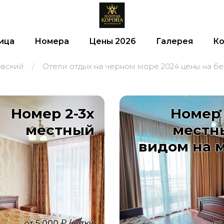
ица
Номера
Цены 2026
Галерея
Ко
овский
Отели отдых на черном море 2024 цены на б
Номер 2-3х
Номер 
местный
местн
видом на 
от
5 000
/сутки
от