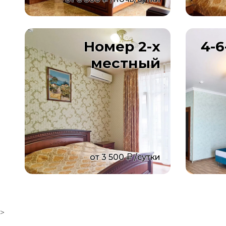
Номер 2-х
4-
местный
от
3 500
/сутки
>