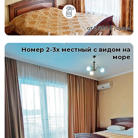
от
5 000
/сутки
Номер 2-3х местный с видом на
море