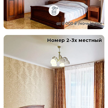
от
6 000
/ночь/сутки
Номер 2-3х местный